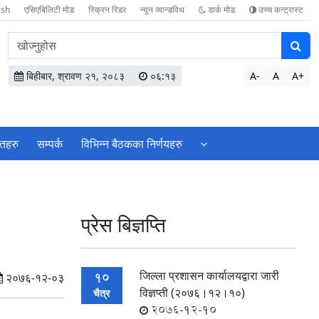
ish
एसिएबिलिटी मोड
स्क्रिन रिडर
न्यून व्यान्डविथ
डार्क मोड
उच्च कन्ट्रास्ट
वेबसाइटमा
सामग्री
खोज्नुहोस
बिहीबार, श्रावण २१, २०८३
०६:१३
A-
A
A+
ोतहरु
सम्पर्क
विभिन्न बैठकका निर्णयहरु
प्रेस बिज्ञप्ति
जिल्ला प्रशासन कार्यालयद्वारा जारी
10
२०७६-१२-०३
विज्ञप्ती (२०७६।१२।१०)
चैत्र
2076-12-10