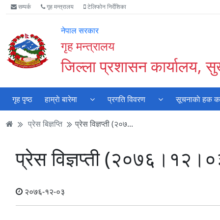
Accessibility
मुख्य
मुख्य
वेबसाइट
सम्पर्क
गृह मन्त्रालय
टेलिफोन निर्देशिका
Mode
सामाग्री
नेभिगेसन
खोजमा
सुरु
पढ्नुहाेस्
पढ्नुहाेस्
जानुहोस्
नेपाल सरकार
गर्नुहोस्
गृह मन्त्रालय
जिल्ला प्रशासन कार्यालय, सुर
गृह पृष्ठ
हाम्राे बारेमा
प्रगति विवरण
सूचनाकाे हक कार
प्रेस बिज्ञप्ति
प्रेस विज्ञप्ती (२०७...
प्रेस विज्ञप्ती (२०७६।१२।०
२०७६-१२-०३