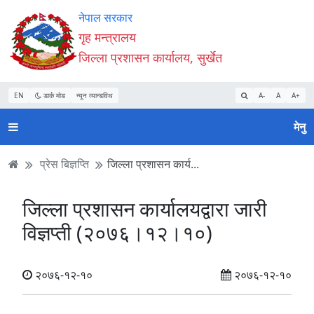
Accessibility
मुख्य
मुख्य
वेबसाइट
नेपाल सरकार
Mode
सामाग्री
नेभिगेसन
खोजमा
गृह मन्त्रालय
सुरु
पढ्नुहाेस्
पढ्नुहाेस्
जानुहोस्
जिल्ला प्रशासन कार्यालय, सुर्खेत
गर्नुहोस्
EN
डार्क मोड
न्यून व्यान्डविथ
A-
A
A+
मेनु
प्रेस बिज्ञप्ति
जिल्ला प्रशासन कार्य...
जिल्ला प्रशासन कार्यालयद्वारा जारी
विज्ञप्ती (२०७६।१२।१०)
२०७६-१२-१०
२०७६-१२-१०