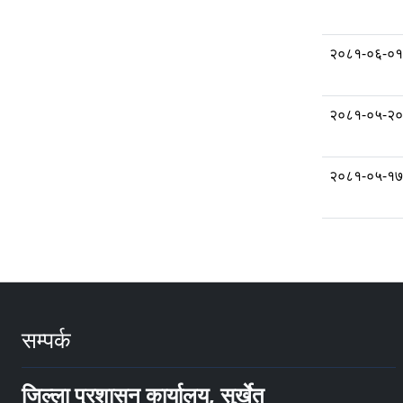
२०८१-०६-०१
२०८१-०५-२०
२०८१-०५-१७
सम्पर्क
जिल्ला प्रशासन कार्यालय, सुर्खेत