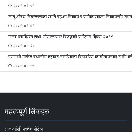
२०८१-०६-०१
लागु औषध नियन्त्रणका लागि सुरक्षा निकाय र सरोकारवाला निकायसँग स
२०८१-०६-०१
मानव बेचबिखन तथा ओसारपसार विरुद्धको राष्ट्रिय दिवस २०८१
२०८१-०५-२०
प्रणाली मार्फत स्थानीय तहबाट नागरिकता सिफारिस कार्यान्वयनका लागि बस
२०८१-०५-१७
महत्त्वपूर्ण लिंकहरु
कर्णााली प्रदेश पाेर्टल