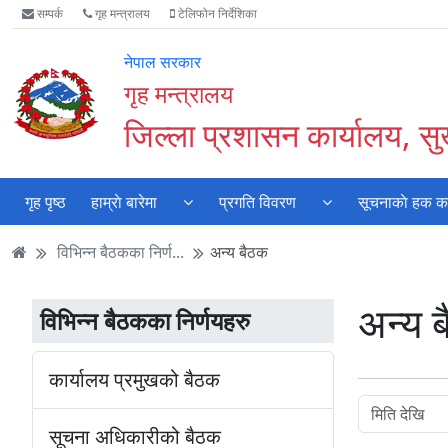
Accessibility
मुख्य
मुख्य
वेबसाइट
सम्पर्क
गृह मन्त्रालय
टेलिफोन निर्देशिका
Mode
सामाग्री
नेभिगेसन
खोजमा
सुरु
पढ्नुहाेस्
पढ्नुहाेस्
जानुहोस्
नेपाल सरकार
गर्नुहोस्
गृह मन्त्रालय
जिल्ला प्रशासन कार्यालय, सुर
गृह पृष्ठ
हाम्राे बारेमा
प्रगति विवरण
सूचनाकाे हक कार
विभिन्न बैठकका निर्ण...
अन्य बैठक
अन्य 
विभिन्न बैठकका निर्णयहरु
कार्यालय प्रमुखको बैठक
सूचना अधिकारीको बैठक