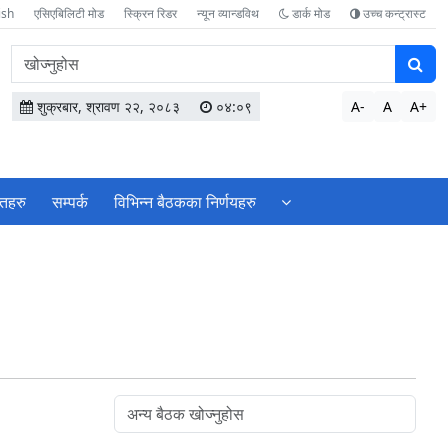
ish
एसिएबिलिटी मोड
स्क्रिन रिडर
न्यून व्यान्डविथ
डार्क मोड
उच्च कन्ट्रास्ट
वेबसाइटमा
सामग्री
खोज्नुहोस
शुक्रबार, श्रावण २२, २०८३
०४:०९
A-
A
A+
ोतहरु
सम्पर्क
विभिन्न बैठकका निर्णयहरु