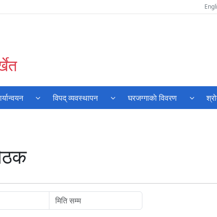
Engl
्खेत
्यान्वयन
विपद् व्यवस्थापन
घरजग्गाकाे विवरण
श्र
बैठक