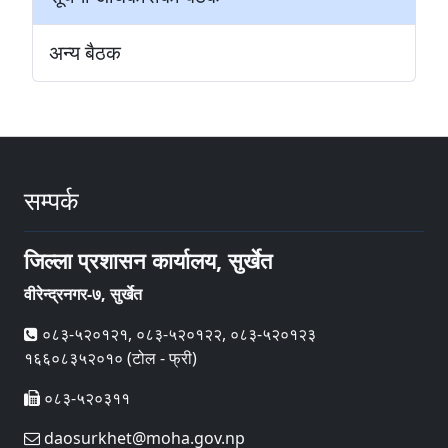
अन्य बैठक
सम्पर्क
जिल्ला प्रशासन कार्यालय, सुर्खेत
वीरेन्द्रनगर-७, सुर्खेत
०८३-५२०१२१, ०८३-५२०१२२, ०८३-५२०१२३
१६६०८३५२०१० (टोल - फ्री)
०८३-५२०३११
daosurkhet@moha.gov.np