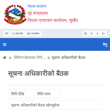
Accessibility
मुख्य
मुख्य
वेबसाइट
नेपाल सरकार
Mode
सामाग्री
नेभिगेसन
खोजमा
गृह मन्त्रालय
सुरु
पढ्नुहाेस्
पढ्नुहाेस्
जानुहोस्
जिल्ला प्रशासन कार्यालय, सुर्खेत
गर्नुहोस्
EN
डार्क मोड
न्यून व्यान्डविथ
A-
A
A+
मेनु
विभिन्न बैठकका निर्ण...
सूचना अधिकारीको बैठक
सूचना अधिकारीको बैठक