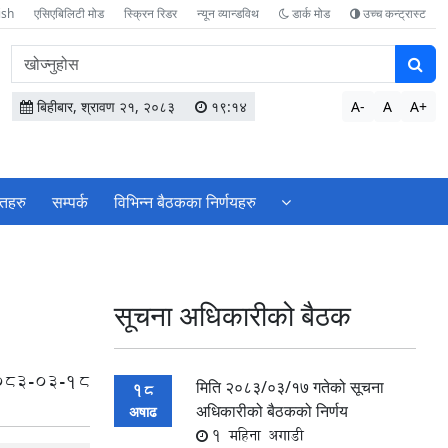
ish
एसिएबिलिटी मोड
स्क्रिन रिडर
न्यून व्यान्डविथ
डार्क मोड
उच्च कन्ट्रास्ट
वेबसाइटमा
सामग्री
खोज्नुहोस
बिहीबार, श्रावण २१, २०८३
१९:१४
A-
A
A+
ोतहरु
सम्पर्क
विभिन्न बैठकका निर्णयहरु
सूचना अधिकारीको बैठक
083-03-18
मिति २०८३/०३/१७ गतेको सूचना
18
अधिकारीको बैठकको निर्णय
अषाढ
1 महिना अगाडी