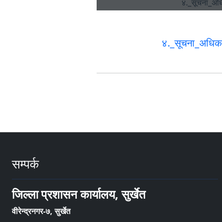
४._सूचना_अधि
सम्पर्क
जिल्ला प्रशासन कार्यालय, सुर्खेत
वीरेन्द्रनगर-७, सुर्खेत