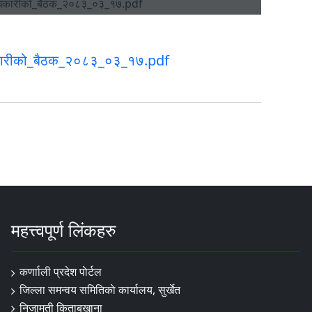
कारीको_बैठक_२०८३_०३_१७.pdf
महत्त्वपूर्ण लिंकहरु
कर्णााली प्रदेश पाेर्टल
जिल्ला समन्वय समितिकाे कार्यालय, सुर्खेत
निजामती किताबखाना