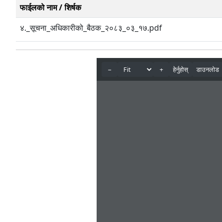
फाईलको नाम / शिर्षक
४._सूचना_अधिकारीको_बैठक_२०८३_०३_१७.pdf