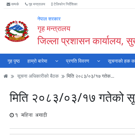
Accessibility
मुख्य
मुख्य
वेबसाइट
सम्पर्क
गृह मन्त्रालय
टेलिफोन निर्देशिका
Mode
सामाग्री
नेभिगेसन
खोजमा
सुरु
पढ्नुहाेस्
पढ्नुहाेस्
जानुहोस्
नेपाल सरकार
गर्नुहोस्
गृह मन्त्रालय
जिल्ला प्रशासन कार्यालय, सुर
गृह पृष्ठ
हाम्राे बारेमा
प्रगति विवरण
सूचनाकाे हक कार
सूचना अधिकारीको बैठक
मिति २०८३/०३/१७ गतेक...
मिति २०८३/०३/१७ गतेको सू
1 महिना अगाडी