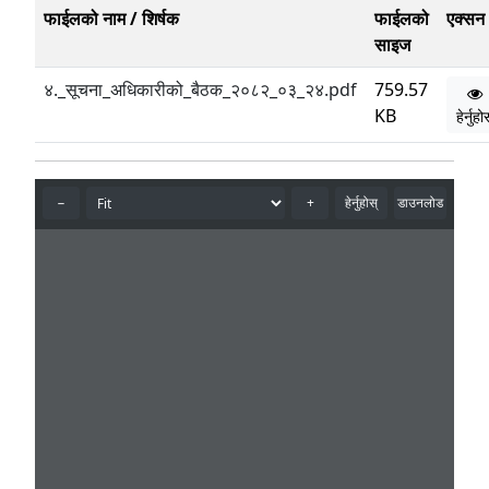
फाईलको नाम / शिर्षक
फाईलको
एक्सन
साइज
४._सूचना_अधिकारीको_बैठक_२०८२_०३_२४.pdf
759.57
KB
हेर्नुह