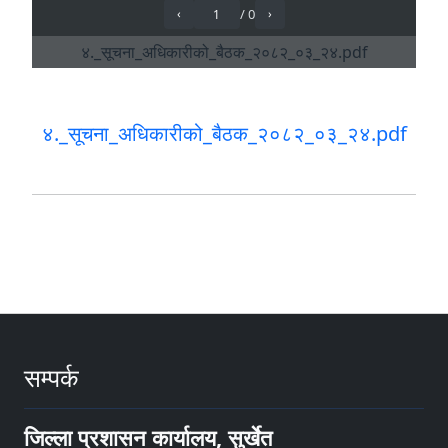
४._सूचना_अधिकारीको_बैठक_२०८२_०३_२४.pdf
सम्पर्क
जिल्ला प्रशासन कार्यालय, सुर्खेत