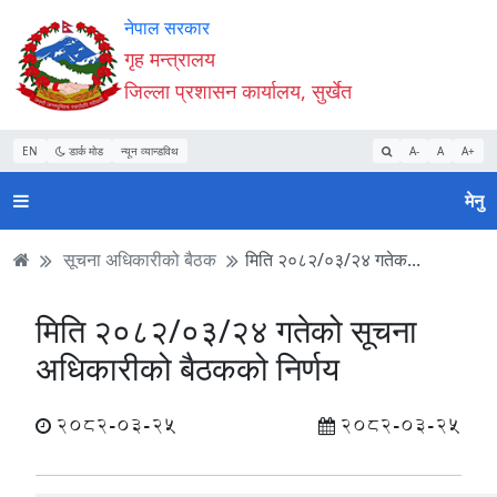
Accessibility
मुख्य
मुख्य
वेबसाइट
नेपाल सरकार
Mode
सामाग्री
नेभिगेसन
खोजमा
गृह मन्त्रालय
सुरु
पढ्नुहाेस्
पढ्नुहाेस्
जानुहोस्
जिल्ला प्रशासन कार्यालय, सुर्खेत
गर्नुहोस्
EN
डार्क मोड
न्यून व्यान्डविथ
A-
A
A+
मेनु
सूचना अधिकारीको बैठक
मिति २०८२/०३/२४ गतेक...
मिति २०८२/०३/२४ गतेको सूचना
अधिकारीको बैठकको निर्णय
2082-03-25
2082-03-25