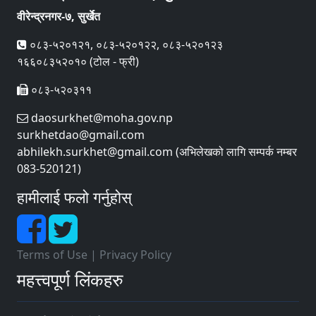
वीरेन्द्रनगर-७, सुर्खेत
०८३-५२०१२१, ०८३-५२०१२२, ०८३-५२०१२३
१६६०८३५२०१० (टोल - फ्री)
०८३-५२०३११
daosurkhet@moha.gov.np
surkhetdao@gmail.com
abhilekh.surkhet@gmail.com (अभिलेखको लागि सम्पर्क नम्बर
083-520121)
हामीलाई फलो गर्नुहोस्
Terms of Use
|
Privacy Policy
महत्त्वपूर्ण लिंकहरु