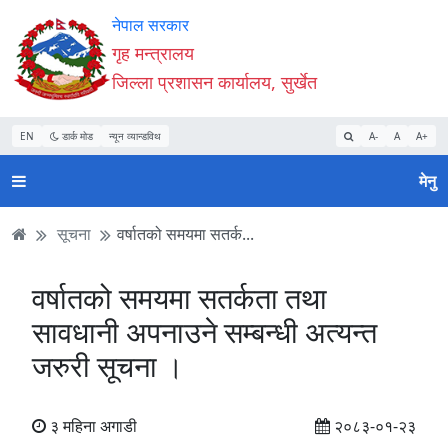
Accessibility
मुख्य
मुख्य
वेबसाइट
नेपाल सरकार
Mode
सामाग्री
नेभिगेसन
खोजमा
गृह मन्त्रालय
सुरु
पढ्नुहाेस्
पढ्नुहाेस्
जानुहोस्
जिल्ला प्रशासन कार्यालय, सुर्खेत
गर्नुहोस्
EN
डार्क मोड
न्यून व्यान्डविथ
A-
A
A+
मेनु
सूचना
वर्षातको समयमा सतर्क...
वर्षातको समयमा सतर्कता तथा
सावधानी अपनाउने सम्बन्धी अत्यन्त
जरुरी सूचना ।
३ महिना अगाडी
२०८३-०१-२३