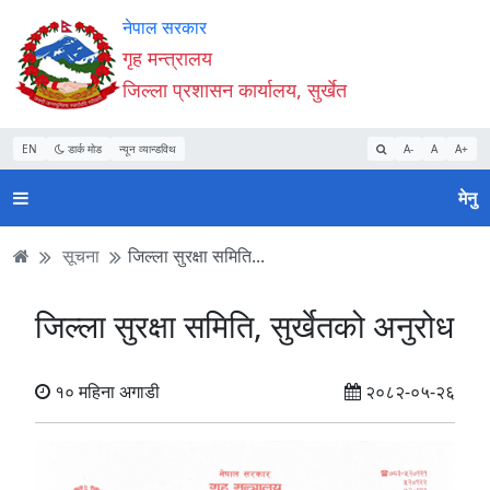
Accessibility
मुख्य
मुख्य
वेबसाइट
नेपाल सरकार
Mode
सामाग्री
नेभिगेसन
खोजमा
गृह मन्त्रालय
सुरु
पढ्नुहाेस्
पढ्नुहाेस्
जानुहोस्
जिल्ला प्रशासन कार्यालय, सुर्खेत
गर्नुहोस्
EN
डार्क मोड
न्यून व्यान्डविथ
A-
A
A+
मेनु
सूचना
जिल्ला सुरक्षा समिति...
जिल्ला सुरक्षा समिति, सुर्खेतको अनुरोध
१० महिना अगाडी
२०८२-०५-२६