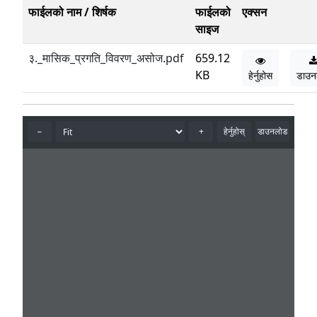
फाईलको नाम / शिर्षक
फाईलको
एक्सन
साइज
३._मासिक_प्रगति_विवरण_असोज.pdf
659.12
KB
हेर्नुहोस
डाउन