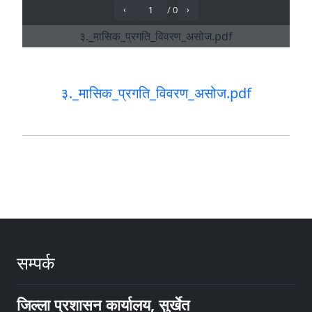
३._मासिक_प्रगति_विवरण_असोज.pdf
सम्पर्क
जिल्ला प्रशासन कार्यालय, सुर्खेत