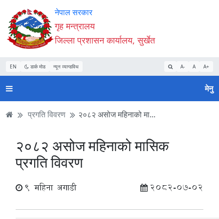
Accessibility
मुख्य
मुख्य
वेबसाइट
नेपाल सरकार
Mode
सामाग्री
नेभिगेसन
खोजमा
गृह मन्त्रालय
सुरु
पढ्नुहाेस्
पढ्नुहाेस्
जानुहोस्
जिल्ला प्रशासन कार्यालय, सुर्खेत
गर्नुहोस्
EN
डार्क मोड
न्यून व्यान्डविथ
A-
A
A+
मेनु
प्रगति विवरण
२०८२ असोज महिनाको मा...
२०८२ असोज महिनाको मासिक
प्रगति विवरण
9 महिना अगाडी
2082-07-02