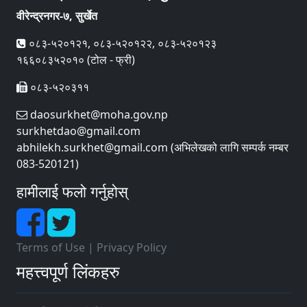
वीरेन्द्रनगर-७, सुर्खेत
०८३-५२०१२१, ०८३-५२०१२२, ०८३-५२०१२३
१६६०८३५२०१० (टोल - फ्री)
०८३-५२०३११
daosurkhet@moha.gov.np
surkhetdao@gmail.com
abhilekh.surkhet@gmail.com (अभिलेखको लागि सम्पर्क नम्बर
083-520121)
हामीलाई फलो गर्नुहोस्
Terms of Use
|
Privacy Policy
महत्त्वपूर्ण लिंकहरु