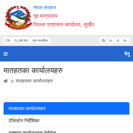
Accessibility
मुख्य
मुख्य
वेबसाइट
नेपाल सरकार
Mode
सामाग्री
नेभिगेसन
खोजमा
गृह मन्त्रालय
सुरु
पढ्नुहाेस्
पढ्नुहाेस्
जानुहोस्
जिल्ला प्रशासन कार्यालय, सुर्खेत
गर्नुहोस्
EN
डार्क मोड
न्यून व्यान्डविथ
A-
A
A+
मेनु
मातहतका कार्यालयहरु
मातहतका कार्यालयहरु
मातहतका कार्यालयहरु
टेलिफोन निर्देशिका
नक्शामा कार्यालयहरू हेर्नुहोस्