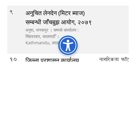
9
अनुचित लेनदेन (मिटर ब्याज)
सम्बन्धी जाँचबुझ आयोग, २०७९
धनुषा, जनकपुर । सम्पर्क कार्यालय :
सिंहदरबार, काठमाडौँ ।
Kathmandu,
काठमाण्डौ
10
नागरिकता फाँट 
जिल्ला प्रशासन कार्यालय,
460270, आर्थिक
ताप्लेजुङ
फाँट : 024-4
फुङलिङ नगरपालिका-३, ताप्लेजुङ
स्थानीय प्रशासन 
Phungling Municipality,
ताप्लेजुङ
460191
100
11
०२४५२२०८८,
जिल्ला प्रशासन कार्यालय,
०२४५२२२५०
पाँचथर
१६६०२४५२११
पाँचथर, फिदिम
फिदिम नगरपालिका,
पाँचथर