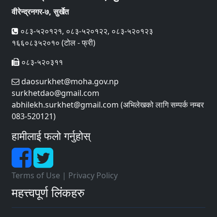
वीरेन्द्रनगर-७, सुर्खेत
०८३-५२०१२१, ०८३-५२०१२२, ०८३-५२०१२३
१६६०८३५२०१० (टोल - फ्री)
०८३-५२०३११
daosurkhet@moha.gov.np
surkhetdao@gmail.com
abhilekh.surkhet@gmail.com (अभिलेखको लागि सम्पर्क नम्बर
083-520121)
हामीलाई फलो गर्नुहोस्
Terms of Use
|
Privacy Policy
महत्त्वपूर्ण लिंकहरु