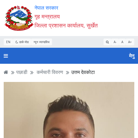
Accessibility
मुख्य
मुख्य
वेबसाइट
नेपाल सरकार
Mode
सामाग्री
नेभिगेसन
खोजमा
गृह मन्त्रालय
सुरु
पढ्नुहाेस्
पढ्नुहाेस्
जानुहोस्
जिल्ला प्रशासन कार्यालय, सुर्खेत
गर्नुहोस्
EN
डार्क मोड
न्यून व्यान्डविथ
A-
A
A+
मेनु
पछाडी
कर्मचारी विवरण
उत्तम देवकोटा