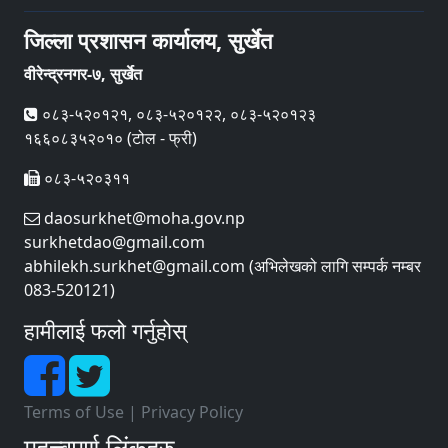
जिल्ला प्रशासन कार्यालय, सुर्खेत
वीरेन्द्रनगर-७, सुर्खेत
०८३-५२०१२१, ०८३-५२०१२२, ०८३-५२०१२३
१६६०८३५२०१० (टोल - फ्री)
०८३-५२०३११
daosurkhet@moha.gov.np
surkhetdao@gmail.com
abhilekh.surkhet@gmail.com (अभिलेखको लागि सम्पर्क नम्बर
083-520121)
हामीलाई फलो गर्नुहोस्
Terms of Use
|
Privacy Policy
महत्त्वपूर्ण लिंकहरु