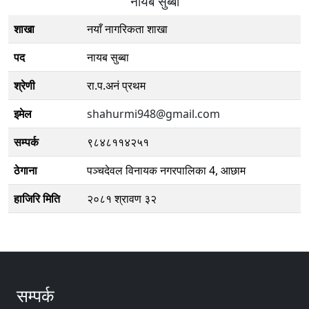
नायब सुब्बा
शाखा
नयाँ नागरिकता शाखा
पद
नायब सुब्बा
श्रेणी
रा.प.अनं प्रथम
इमेल
shahurmi948@gmail.com
सम्पर्क
९८४८११४२५१
ठेगाना
पञ्चदेवल विनायक नगरपालिका 4, आछाम
हाजिरि मिति
२०८१ श्रावण ३२
सम्पर्क