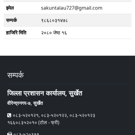
इमेल
sakuntalau727@gmail.com
सम्पर्क
९८६८०३१४७८
हाजिरि मिति
२०८० जेष्ठ १६
सम्पर्क
जिल्ला प्रशासन कार्यालय, सुर्खेत
वीरेन्द्रनगर-७, सुर्खेत
०८३-५२०१२१, ०८३-५२०१२२, ०८३-५२०१२३
१६६०८३५२०१० (टोल - फ्री)
०८३-५२०३११