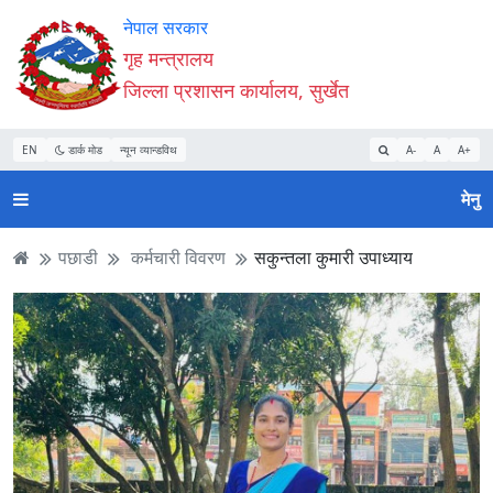
Accessibility
मुख्य
मुख्य
वेबसाइट
नेपाल सरकार
Mode
सामाग्री
नेभिगेसन
खोजमा
गृह मन्त्रालय
सुरु
पढ्नुहाेस्
पढ्नुहाेस्
जानुहोस्
जिल्ला प्रशासन कार्यालय, सुर्खेत
गर्नुहोस्
EN
डार्क मोड
न्यून व्यान्डविथ
A-
A
A+
मेनु
पछाडी
कर्मचारी विवरण
सकुन्तला कुमारी उपाध्याय