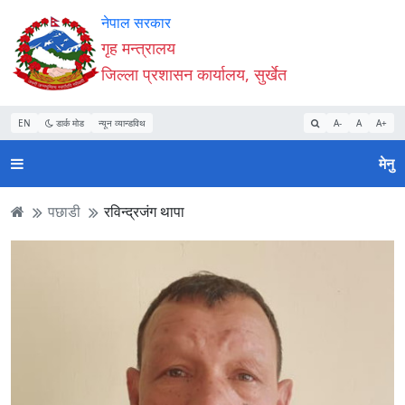
Accessibility
मुख्य
मुख्य
वेबसाइट
नेपाल सरकार
Mode
सामाग्री
नेभिगेसन
खोजमा
गृह मन्त्रालय
सुरु
पढ्नुहाेस्
पढ्नुहाेस्
जानुहोस्
जिल्ला प्रशासन कार्यालय, सुर्खेत
गर्नुहोस्
EN
डार्क मोड
न्यून व्यान्डविथ
A-
A
A+
मेनु
पछाडी
रविन्द्रजंग थापा