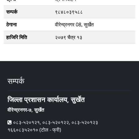
सम्पर्क
९८४८०३९५८८
ठेगाना
वीरेन्द्रनगर 08, सुर्खेत
हाजिरि मिति
२०७९ चैत्र १३
सम्पर्क
जिल्ला प्रशासन कार्यालय, सुर्खेत
वीरेन्द्रनगर-७, सुर्खेत
०८३-५२०१२१, ०८३-५२०१२२, ०८३-५२०१२३
१६६०८३५२०१० (टोल - फ्री)