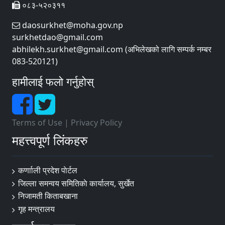
०८३-५२०३११
daosurkhet@moha.gov.np
surkhetdao@gmail.com
abhilekh.surkhet@gmail.com (अभिलेखको लागि सम्पर्क नम्बर
083-520121)
हामीलाई फलो गर्नुहोस्
Terms of Use
|
Privacy Policy
महत्त्वपूर्ण लिंकहरु
कर्णााली प्रदेश पाेर्टल
जिल्ला समन्वय समितिकाे कार्यालय, सुर्खेत
निजामती किताबखाना
गृह मन्त्रालय