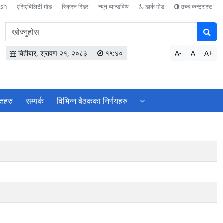
ish
एसिएबिलिटी मोड
स्क्रिन रिडर
न्यून व्यान्डविथ
डार्क मोड
उच्च कन्ट्रास्ट
वेबसाइटमा
सामग्री
खोज्नुहोस
बिहीबार, श्रावण २१, २०८३
१५:४०
A-
A
A+
ोतहरु
सम्पर्क
विभिन्न बैठकका निर्णयहरु