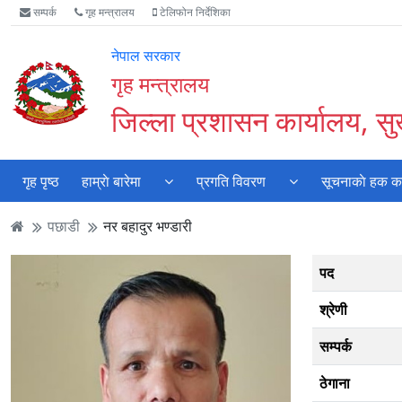
Accessibility
मुख्य
मुख्य
वेबसाइट
सम्पर्क
गृह मन्त्रालय
टेलिफोन निर्देशिका
Mode
सामाग्री
नेभिगेसन
खोजमा
सुरु
पढ्नुहाेस्
पढ्नुहाेस्
जानुहोस्
नेपाल सरकार
गर्नुहोस्
गृह मन्त्रालय
जिल्ला प्रशासन कार्यालय, सुर
गृह पृष्ठ
हाम्राे बारेमा
प्रगति विवरण
सूचनाकाे हक कार
पछाडी
नर बहादुर भण्डारी
पद
श्रेणी
सम्पर्क
ठेगाना