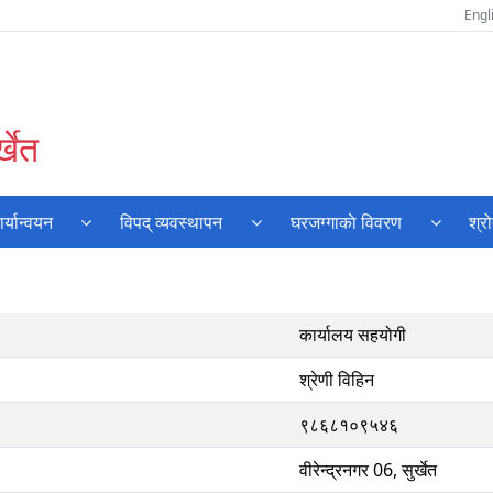
Engl
्खेत
्यान्वयन
विपद् व्यवस्थापन
घरजग्गाकाे विवरण
श्र
कार्यालय सहयोगी
श्रेणी विहिन
९८६८१०९५४६
वीरेन्द्रनगर 06, सुर्खेत