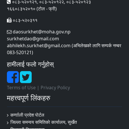
०८३-५२०१२१, ०८३-५२०१२२, ०८३-५२०१२३
१६६०८३५२०१० (टोल - फ्री)
०८३-५२०३११
daosurkhet@moha.gov.np
surkhetdao@gmail.com
abhilekh.surkhet@gmail.com (अभिलेखको लागि सम्पर्क नम्बर
083-520121)
हामीलाई फलो गर्नुहोस्
Terms of Use
|
Privacy Policy
महत्त्वपूर्ण लिंकहरु
कर्णााली प्रदेश पाेर्टल
जिल्ला समन्वय समितिकाे कार्यालय, सुर्खेत