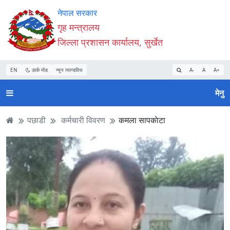
Accessibility
मुख्य
मुख्य
वेबसाइट
नेपाल सरकार
Mode
सामाग्री
नेभिगेसन
खोजमा
गृह मन्त्रालय
सुरु
पढ्नुहाेस्
पढ्नुहाेस्
जानुहोस्
जिल्ला प्रशासन कार्यालय, सुर्खेत
गर्नुहोस्
EN
डार्क मोड
न्यून व्यान्डविथ
A-
A
A+
मेनु
पछाडी
कर्मचारी विवरण
कमला सापकाेटा