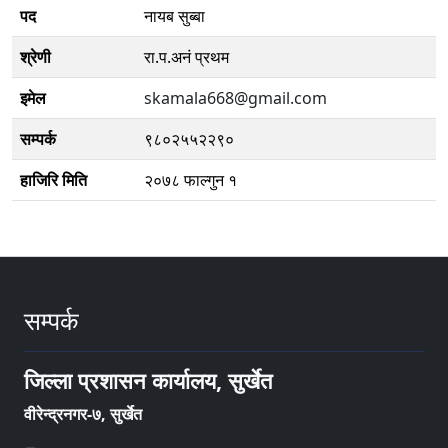
पद
नायब सुब्बा
श्रेणी
रा.प.अनं प्रथम
इमेल
skamala668@gmail.com
सम्पर्क
९८०२५५२२९०
हाजिरि मिति
२०७८ फाल्गुन १
सम्पर्क
जिल्ला प्रशासन कार्यालय, सुर्खेत
वीरेन्द्रनगर-७, सुर्खेत