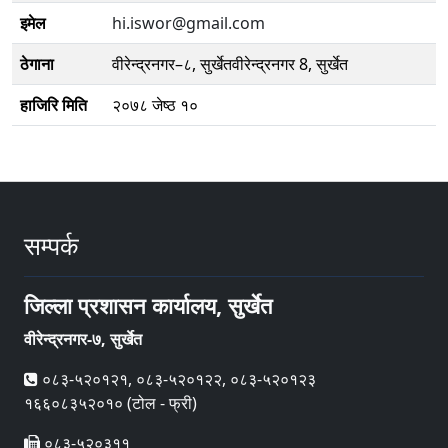
इमेल
hi.iswor@gmail.com
ठेगाना
वीरेन्द्रनगर–८, सुर्खेतवीरेन्द्रनगर 8, सुर्खेत
हाजिरि मिति
२०७८ जेष्ठ १०
सम्पर्क
जिल्ला प्रशासन कार्यालय, सुर्खेत
वीरेन्द्रनगर-७, सुर्खेत
०८३-५२०१२१, ०८३-५२०१२२, ०८३-५२०१२३
१६६०८३५२०१० (टोल - फ्री)
०८३-५२०३११