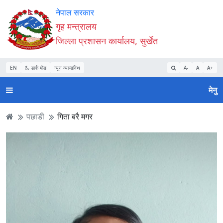
Accessibility
मुख्य
मुख्य
वेबसाइट
नेपाल सरकार
Mode
सामाग्री
नेभिगेसन
खोजमा
गृह मन्त्रालय
सुरु
पढ्नुहाेस्
पढ्नुहाेस्
जानुहोस्
जिल्ला प्रशासन कार्यालय, सुर्खेत
गर्नुहोस्
EN
डार्क मोड
न्यून व्यान्डविथ
A-
A
A+
मेनु
पछाडी
गिता बरै मगर