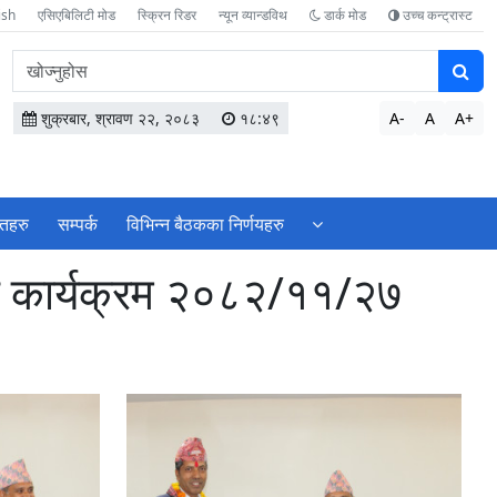
ish
एसिएबिलिटी मोड
स्क्रिन रिडर
न्यून व्यान्डविथ
डार्क मोड
उच्च कन्ट्रास्ट
वेबसाइटमा
सामग्री
खोज्नुहोस
शुक्रबार, श्रावण २२, २०८३
१८:४९
A-
A
A+
ोतहरु
सम्पर्क
विभिन्न बैठकका निर्णयहरु
ला कार्यक्रम २०८२/११/२७