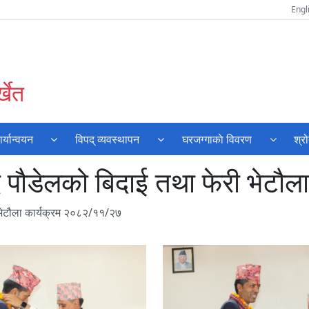
Engl
्खेत
्यान्वयन
विपद् व्यवस्थापन
घरजग्गाकाे विवरण
श्र
 पौडेलको बिदाई तथा फेरी भेटौ
भेटौला कार्यक्रम २०८२/११/२७