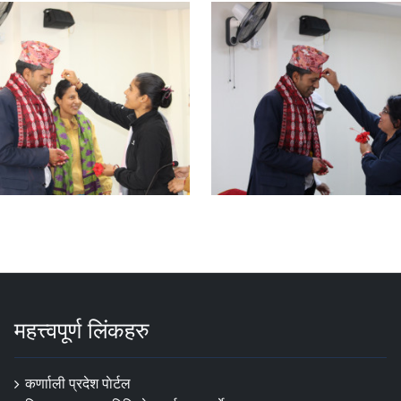
महत्त्वपूर्ण लिंकहरु
कर्णााली प्रदेश पाेर्टल