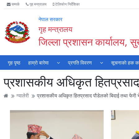
Accessibility
मुख्य
मुख्य
वेबसाइट
सम्पर्क
गृह मन्त्रालय
टेलिफोन निर्देशिका
Mode
सामाग्री
नेभिगेसन
खोजमा
सुरु
पढ्नुहाेस्
पढ्नुहाेस्
जानुहोस्
नेपाल सरकार
गर्नुहोस्
गृह मन्त्रालय
जिल्ला प्रशासन कार्यालय, सुर
गृह पृष्ठ
हाम्राे बारेमा
प्रगति विवरण
सूचनाकाे हक कार
प्रशासकीय अधिकृत हितप्रसाद
ग्यालेरी
प्रशासकीय अधिकृत हितप्रसाद पौडेलको बिदाई तथा फेरी 